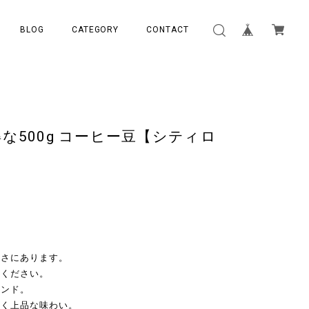
BLOG
CATEGORY
CONTACT
な500g コーヒー豆【シティロ
ーさにあります。
しください。
レンド。
かく上品な味わい。