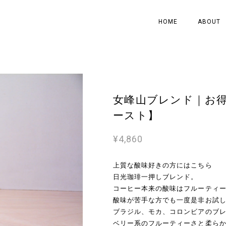
HOME
ABOUT
女峰山ブレンド｜お得
ースト】
¥4,860
上質な酸味好きの方にはこちら
日光珈琲一押しブレンド。
コーヒー本来の酸味はフルーティ
酸味が苦手な方でも一度是非お試
ブラジル、モカ、コロンビアのブ
ベリー系のフルーティーさと柔ら