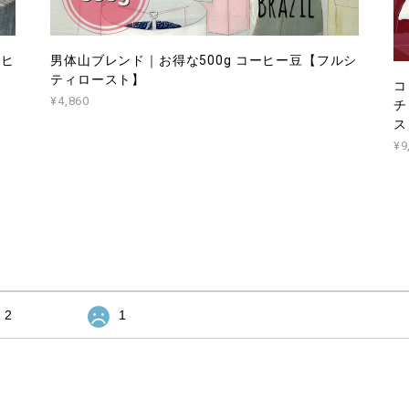
ーヒ
男体山ブレンド｜お得な500g コーヒー豆【フルシ
ティロースト】
コ
¥4,860
チ
ス
¥9
2
1