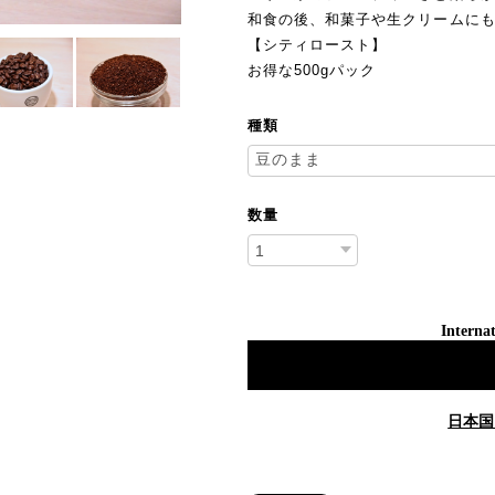
和食の後、和菓子や生クリームに
【シティロースト】
お得な500gパック
種類
数量
Internat
日本国