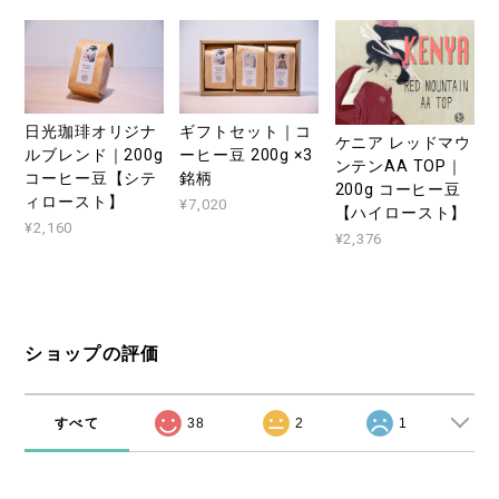
日光珈琲オリジナ
ギフトセット｜コ
ケニア レッドマウ
ルブレンド｜200g
ーヒー豆 200g ×3
ンテンAA TOP｜
コーヒー豆【シテ
銘柄
200g コーヒー豆
ィロースト】
¥7,020
【ハイロースト】
¥2,160
¥2,376
ショップの評価
すべて
38
2
1