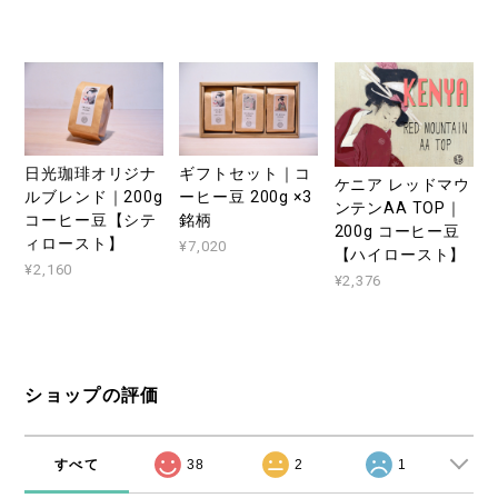
日光珈琲オリジナ
ギフトセット｜コ
ケニア レッドマウ
ルブレンド｜200g
ーヒー豆 200g ×3
ンテンAA TOP｜
コーヒー豆【シテ
銘柄
200g コーヒー豆
ィロースト】
¥7,020
【ハイロースト】
¥2,160
¥2,376
ショップの評価
すべて
38
2
1