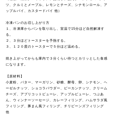
ツ、クルミとメープル、レモンとチーズ、シナモンロール、ア
ップルパイ、カスタードパイ 他）
冷凍パンのお召し上がり方
１、冷凍庫からパンを取り出し、室温で15分ほど自然解凍す
る。
２、３分ほどトースターを予熱する。
３、１２０度のトースターで５分ほど温める。
焼き上がってからも庫内で３分くらい待つとカリッとした食感
になります。
【原材料】
小麦粉、バター、マーガリン、砂糖、酵母、卵、シナモン、ヘ
ーゼルナッツ、ショコラパウダー、ピーカンナッツ、クリーム
チーズ、アプリコットピューレ、アップルピューレ、つぶあ
ん、ウィンナーソーセージ、カレーフィリング、ハムサラダ風
フィリング、豚まん風フィリング、チリビーンズフィリング
他