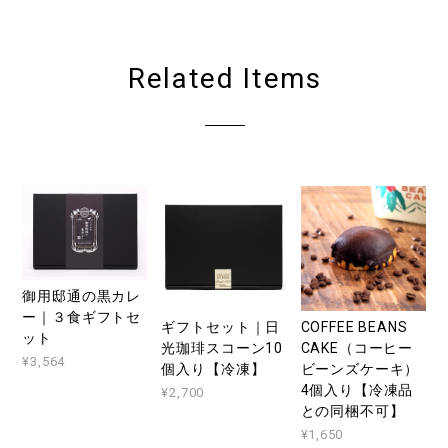
Related Items
御用邸通の黒カレ
ー｜３食ギフトセ
ギフトセット｜日
COFFEE BEANS
ット
光珈琲スコーン10
CAKE（コーヒー
¥3,564
個入り【冷凍】
ビーンズケーキ）
4個入り【冷凍品
¥2,700
との同梱不可】
¥1,650