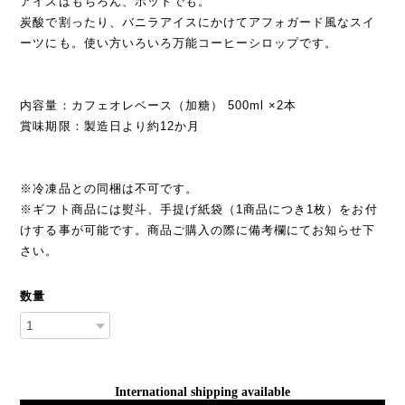
アイスはもちろん、ホットでも。
炭酸で割ったり、バニラアイスにかけてアフォガード風なスイ
ーツにも。使い方いろいろ万能コーヒーシロップです。
内容量：カフェオレベース（加糖） 500ml ×2本
賞味期限：製造日より約12か月
※冷凍品との同梱は不可です。
※ギフト商品には熨斗、手提げ紙袋（1商品につき1枚）をお付
けする事が可能です。商品ご購入の際に備考欄にてお知らせ下
さい。
数量
International shipping available