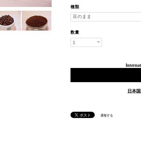
種類
数量
Internat
日本国
通報する