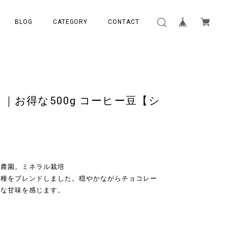
BLOG
CATEGORY
CONTACT
｜お得な500g コーヒー豆【シ
ノ農園。ミネラル栽培
ボ種をブレンドしました。穏やかながらチョコレー
うな甘味を感じます。