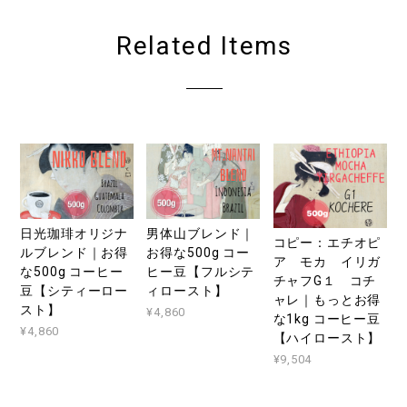
Related Items
日光珈琲オリジナ
男体山ブレンド｜
コピー：エチオピ
ルブレンド｜お得
お得な500g コー
ア モカ イリガ
な500g コーヒー
ヒー豆【フルシテ
チャフG１ コチ
豆【シティーロー
ィロースト】
ャレ｜もっとお得
スト】
¥4,860
な1kg コーヒー豆
¥4,860
【ハイロースト】
¥9,504