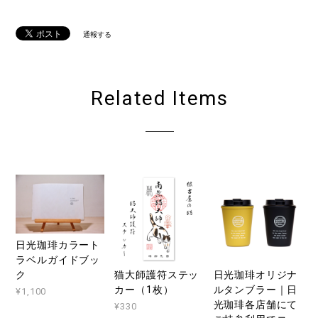
通報する
Related Items
日光珈琲カラート
ラベルガイドブッ
猫大師護符ステッ
日光珈琲オリジナ
ク
カー（1枚）
ルタンブラー｜日
¥1,100
光珈琲各店舗にて
¥330