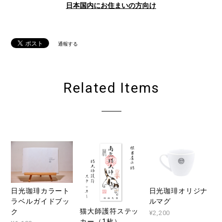
日本国内にお住まいの方向け
通報する
Related Items
日光珈琲カラート
日光珈琲オリジナ
ラベルガイドブッ
ルマグ
猫大師護符ステッ
ク
¥2,200
カー（1枚）